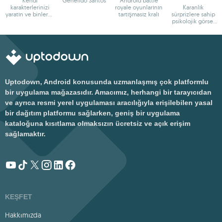
Kendi
Geneildo Santos
Android battle
karakterlerinizi
royale oyunlarının
Karanlık
yaratın ve binlerce
tartışmasız kralı
sürprizlere sahip
maceraya atılın
psikolojik görsel
roman, derin
anlatım
Uptodown, Android konusunda uzmanlaşmış çok platformlu
bir uygulama mağazasıdır. Amacımız, herhangi bir tarayıcıdan
ve ayrıca resmi yerel uygulaması aracılığıyla erişilebilen yasal
bir dağıtım platformu sağlarken, geniş bir uygulama
kataloğuna kısıtlama olmaksızın ücretsiz ve açık erişim
sağlamaktır.
KEŞFET
Hakkımızda