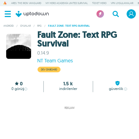
ARES: THE IRON VANGUARD
MY HERO ACADEMIA UNITED SURVIVAL
TICKET HERO
VPN UYGULAMALARI
ANDROID
/
OYUNLAR
/
RPG
/
FAULT ZONE: TEXT RPG SURVIVAL
Fault Zone: Text RPG
Survival
0.14.9
NT Team Games
DEV ONBOARD
0
1.5 k
0
görüş
indirilenler
güvenlik
REKLAM