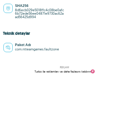
SHA256
8d6ecb029e5018ffc4c08be0afc
6b72ede56ee04871e9730ac62a
ad56425d994
Teknik detaylar
Paket Adı
com.ntteamgames.faultzone
REKLAM
Turbo ile reklamları ve daha fazlasını kaldırın