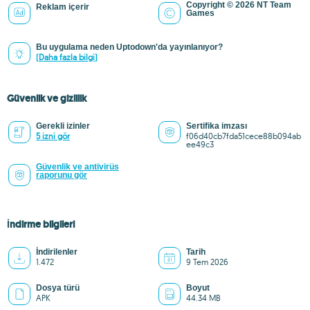
Copyright © 2026 NT Team
Reklam içerir
Games
Bu uygulama neden Uptodown'da yayınlanıyor?
(Daha fazla bilgi)
Güvenlik ve gizlilik
Gerekli izinler
Sertifika imzası
5 izni gör
f06d40cb7fda51cece88b094ab
ee49c3
Güvenlik ve antivirüs
raporunu gör
İndirme bilgileri
İndirilenler
Tarih
1.472
9 Tem 2026
Dosya türü
Boyut
APK
44.34 MB