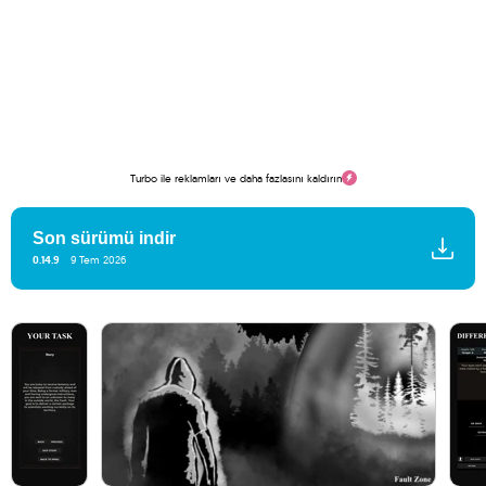
Turbo ile reklamları ve daha fazlasını kaldırın
Son sürümü indir
0.14.9
9 Tem 2026