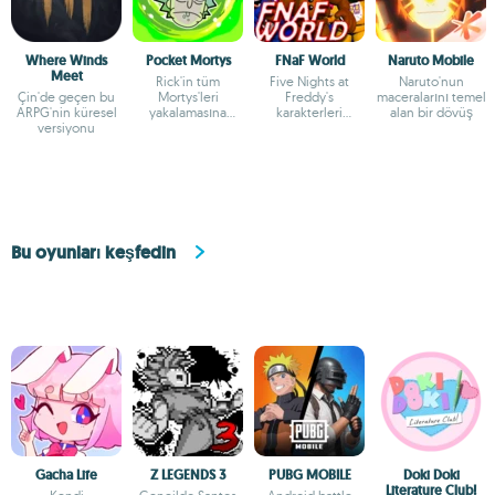
Where Winds
Pocket Mortys
FNaF World
Naruto Mobile
Meet
Rick'in tüm
Five Nights at
Naruto'nun
Çin'de geçen bu
Mortys'leri
Freddy's
maceralarını temel
ARPG'nin küresel
yakalamasına
karakterleri
alan bir dövüş
versiyonu
yardım edin
tarafından
kahraman yapılan
RPG
Bu oyunları keşfedin
Gacha Life
Z LEGENDS 3
PUBG MOBILE
Doki Doki
Literature Club!