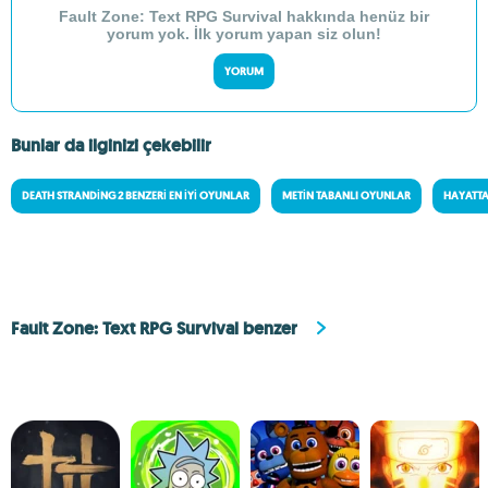
Fault Zone: Text RPG Survival hakkında henüz bir
yorum yok. İlk yorum yapan siz olun!
YORUM
Bunlar da ilginizi çekebilir
DEATH STRANDING 2 BENZERI EN İYI OYUNLAR
METIN TABANLI OYUNLAR
HAYATT
Fault Zone: Text RPG Survival benzer